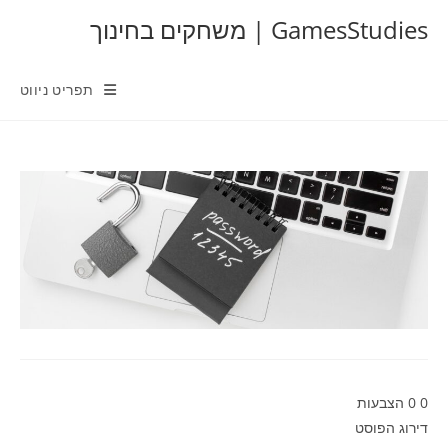
Ski
GamesStudies | משחקים בחינוך
t
conten
תפריט ניווט
0
0
הצבעות
דירוג הפוסט