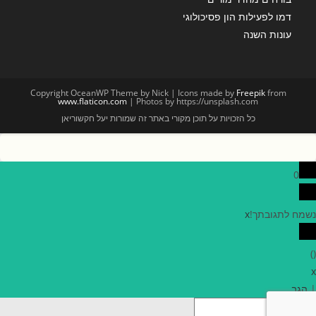
דמו לפעילות הון פסיכולוגי
עונות השנה
Copyright OceanWP Theme by Nick | Icons made by
Freepik
from
www.flaticon.com
| Photos by https://unsplash.com
כל הזכויות על תוכן מקורי באתר זה שמורות יעל חקשוריאן
0
נשמח לתגובתך!
x
)
(
x
|
הגב