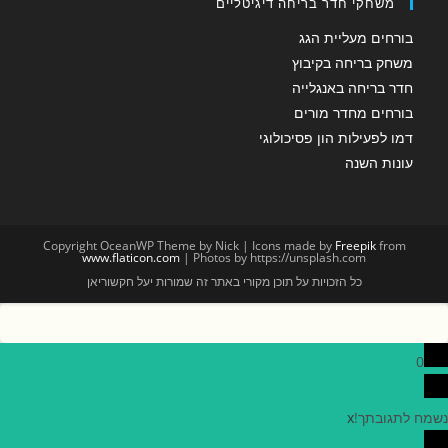
משחקי חדר בריחה דיגיטליים
בורחים מעליית הגג
משחק בריחה בקיבוץ
חדר בריחה באנגלייה
בורחים מחדר מורים
דמו לפעילות הון פסיכולוגי
עונות השנה
Copyright OceanWP Theme by Nick | Icons made by
Freepik
from
www.flaticon.com
| Photos by https://unsplash.com
כל הזכויות על תוכן מקורי באתר זה שמורות יעל חקשוריאן
0
נשמח לתגובתך!
x