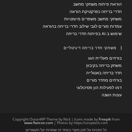
הוראת פיתוח משחקי מחשב
חדרי בריחה כפרקטיקת הוראה
משחקי מחשב משפרים מיומנויות
עמדות מורים לגבי שילוב חדרי בריחה בהוראה
שימוש ב-AI בפיתוח חדרי בריחה
משחקי חדר בריחה דיגיטליים
בורחים מעליית הגג
משחק בריחה בקיבוץ
חדר בריחה באנגלייה
בורחים מחדר מורים
דמו לפעילות הון פסיכולוגי
עונות השנה
Copyright OceanWP Theme by Nick | Icons made by
Freepik
from
www.flaticon.com
| Photos by https://unsplash.com
כל הזכויות על תוכן מקורי באתר זה שמורות יעל חקשוריאן