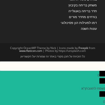
משחק בריחה בקיבוץ
חדר בריחה באנגלייה
בורחים מחדר מורים
דמו לפעילות הון פסיכולוגי
עונות השנה
Copyright OceanWP Theme by Nick | Icons made by
Freepik
from
www.flaticon.com
| Photos by https://unsplash.com
כל הזכויות על תוכן מקורי באתר זה שמורות יעל חקשוריאן
0
נשמח לתגובתך!
x
)
(