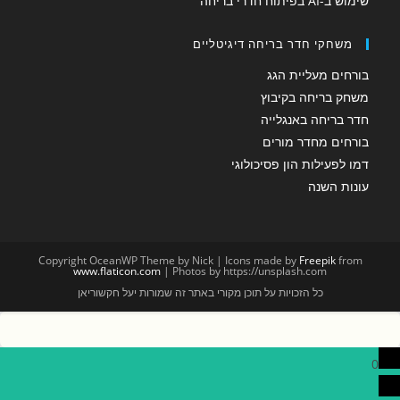
שימוש ב-AI בפיתוח חדרי בריחה
משחקי חדר בריחה דיגיטליים
בורחים מעליית הגג
משחק בריחה בקיבוץ
חדר בריחה באנגלייה
בורחים מחדר מורים
דמו לפעילות הון פסיכולוגי
עונות השנה
Copyright OceanWP Theme by Nick | Icons made by
Freepik
from
www.flaticon.com
| Photos by https://unsplash.com
כל הזכויות על תוכן מקורי באתר זה שמורות יעל חקשוריאן
0