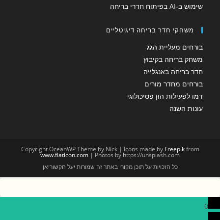
שימוש ב-AI בפיתוח חדרי בריחה
משחקי חדר בריחה דיגיטליים
בורחים מעליית הגג
משחק בריחה בקיבוץ
חדר בריחה באנגלייה
בורחים מחדר מורים
דמו לפעילות הון פסיכולוגי
עונות השנה
Copyright OceanWP Theme by Nick | Icons made by
Freepik
from
www.flaticon.com
| Photos by https://unsplash.com
כל הזכויות על תוכן מקורי באתר זה שמורות יעל חקשוריאן
0