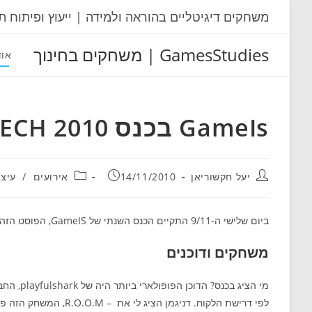
Ski
משחקים דיגיטליים בהוראה ולמידה | ייעוץ ופיתוח ת
t
conten
GamesStudies | משחקים בחינוך
אוד
GameIs בכנס CONTECH 2010
מחבר:
פורסם:
קטגוריה:
יעל חקשוריאן
14/11/2010
אירועים
/
עיצ
ביום שלישי ה-9/11 התקיים הכנס השנתי של GameIS, הפוסט הזה יסכם את החוויות שלי מהיום הזה (ותודה לניוזגיק שנתנו לי כרטיס במתנה).
משחקים ודוכנים
מי הציג 