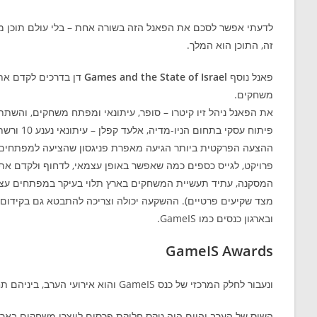
לדעתי אפשר לסכם את הפאנל הזה בשורה אחת – בלי עולם תוכן מעני
זה, התוכן הוא המלך.
פאנל נוסף
Games and the State of Israel
דן בדרכים לקדם את 
משחקים.
את הפאנל ניהל זיו קיטרו – סופר, עיתונאי ומפתח משחקים, והשתתפ
פיתוח עסקי בתחום הניו-מדיה, אלעד קפלן – עיתונאי נענע 10 ורשת ב’, ושמואל בכינסקי – מנכ”ל Imba Games.
ההצעה הפרקטית ביותר הגיעה מאפרת פניגסון שהציעה למפתחים ל
פרויקט, לגייס כספים כמה שאפשר באופן עצמאי, לדחוף ולקדם את 
המסקנה, עתיד תעשיית המשחקים בארץ תלוי בעיקר במפתחים עצמם
מצד שקיעים פרטיים). ההשקעה יכולה וצריכה להתבטא גם בקידום
ובארגון כנסים כמו GameIS.
GameIS Awards
ונעבור לחלק המרכזי של כנס GameIS והוא אירועי הערב, ביניהם תחרות GameIS Awards.
השוס של הערב והיום היה טקס חלוקת פרסים ליוצרי משחקים באר