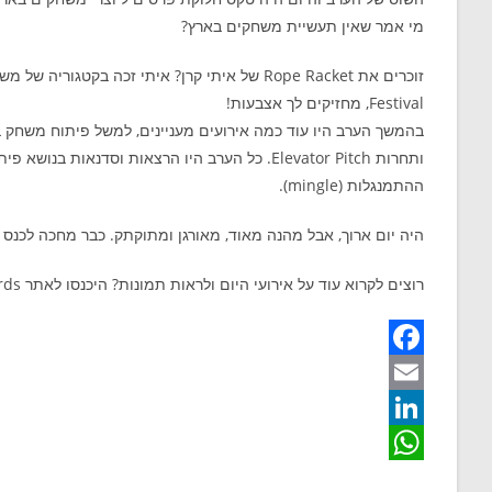
מי אמר שאין תעשיית משחקים בארץ?
Festival, מחזיקים לך אצבעות!
ותחרות Elevator Pitch. כל הערב היו הרצאות וסד
ההתמנגלות (mingle).
היה יום ארוך, אבל מהנה מאוד, מאורגן ומתוקתק. כבר מחכה לכנס
רוצים לקרוא עוד על אירועי היום ולראות תמונות? היכנסו לאתר GameIs Awards.
F
a
E
m
c
L
W
e
a
i