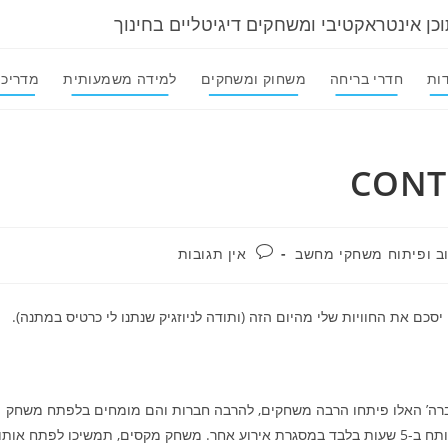
וכן אינטראקטיבי ומשחקים דיגיטליים בחינוך
ות
חדרי בריחה
משחוק ומשחקים
למידה משמעותית
מדריכי
תגובות:
וב ופיתוח משחקי מחשב
אין תגובות
בכנס? הדוכן הפופולארי ביותר היה של playfulshark, החברה’ האלו פיתחו הרבה משחקים, להרבה חברות והם מומחים בלפתח משחק
לפי דרישת הלקוח. דניגמן הציג לי את – R.O.O.M, המשחק הזה פותח ב-5 שעות בלבד במסגרת אירוע אחר. משחק מקסים, תמשיכו לפתח אותו