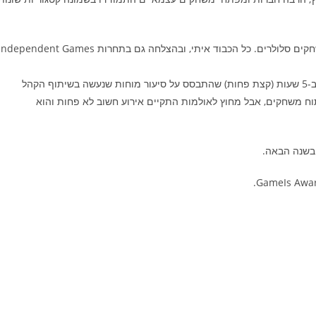
זוכרים את Rope Racket של איתי קרן? איתי זכה בקטגוריה של משחקים סלולרים. כל הכבוד איתי, ובהצלחה גם בתחרות dependent Games
בהמשך הערב היו עוד כמה אירועים מעניינים, למשל פיתוח משחק ב-5 שעות (קצת פחות) שהתבסס על סיעור מוחות שנעשה בשיתוף הקהל
נאות בנושא פיתוח משחקים, אבל מחוץ לאולמות התקיים אירוע חשוב לא פחות והוא
 בשנה הבאה.