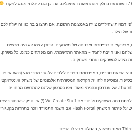
לפי דמויות שהילדים ציירו באמצעות התוכנה. אם תרצו בובה כזו זה יעלה לכם
 משחקים, אפליקציות בפייסבוק ואבטחה של משחקים. הדוכן עצמו לא היה מרשים
 שלהם ואני חייבת להגיד – מהאתר התרשמתי. הם מפתחים כמעט כל משחק,
 מידע למשחקים ואתרי משחקים.
 החברות שהציגו בכנס, שאינן חברות משחקים היתה Touchoo, זוהי הוצאת ספרים, המפרסמת ספרים לילדים על-גבי מסכי מגע (כרגע אייפון
עודדת התערבות של הילד בסיפור, ומוסיפה לחווית הקריאה המסורתית אלמנטים של משחק ואינטראקצי
בין הדוכנים פגשתי את עידו טל, בחור צעיר לפני צבא שכבר הספיק לפתח כמה משחקים ולייסד את We Create Stuff (!) אין ספק שהבחור
Flash Portal
וגם השנה התמודד וזכה בתחרות בקטגורי