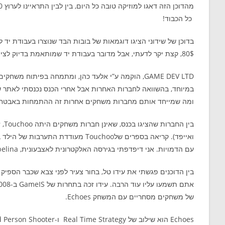
מהדוכן הזה דאגו למוזיקה טובה כל היום, בין לבין התראיינו לערוץ 10, והשתתפו בחלק מההרצאות והפאנלים. אה, כן וגם קיבלתי מגנט למקרר
כל הכבוד!
בדוכן של שידוני הציגו דוגמאות של בובות הבד שנוצרו בעבודת יד 
80$, קצת יקר לדעתי, אבל מדובר בעבודת יד שמותאמת בדיוק לציור של הילד.
GAME DEV LTD, הוקמה ע”י אלעד כהן, ומתמחה בפיתוח
במיוחד, בהשוואה לחברות האחרות אבל אחרי הכנס נכנסתי לאתר
ומה שמייחד אותם מחברות משחקים אחרות זה ההתמחות באבטחת
בין
ואייפד). קריאה בספרים שלTouchoo מ
עם הדמויות. אני דיפדפתי בגירסה האלקטרונית לאצבעונית, Thumbelina, של אנדרסן ונהניתי מאוד. צפו בסרטון שלהם להתרשם מהחוויה.
אתם תשמעו עליו עוד הרבה. עידו זכה בתחרות של GameIS ב-2008 על פיתוח המשחק
של משחקים מסחריים עם המשחק Echoes.
Echoes הוא שילוב של Real Time Strategy ו-Third Person Shooter מאוד מושקע, בהחלט מגיע לו הפרס.