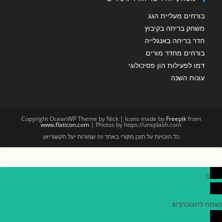
בורחים מעליית הגג
משחק בריחה בקיבוץ
חדר בריחה באנגלייה
בורחים מחדר מורים
דמו לפעילות הון פסיכולוגי
עונות השנה
Copyright OceanWP Theme by Nick | Icons made by
Freepik
from
www.flaticon.com
| Photos by https://unsplash.com
כל הזכויות על תוכן מקורי באתר זה שמורות יעל חקשוריאן
0
נשמח לתגובתך!
x