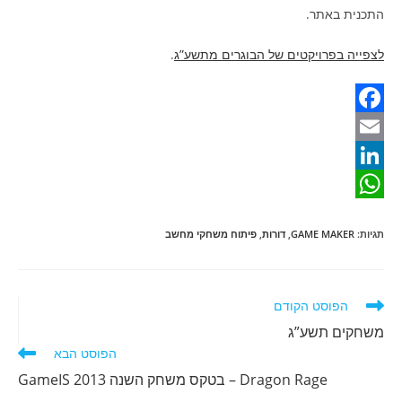
התכנית באתר.
לצפייה בפרויקטים של הבוגרים מתשע”ג
.
F
a
E
m
c
L
W
e
a
i
תגיות
:
GAME MAKER
,
דורות
,
פיתוח משחקי מחשב
b
n
h
i
o
a
k
l
o
e
t
לקרוא
הפוסט הקודם
מאמרים
d
k
s
משחקים תשע”ג
נוספים
הפוסט הבא
A
I
Dragon Rage – בטקס משחק השנה GameIS 2013
n
p