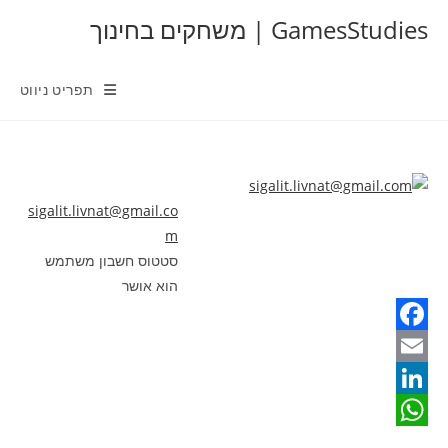
Ski
GamesStudies | משחקים בחינוך
t
conten
תפריט ניווט
sigalit.livnat@gmail.co
m
סטטוס חשבון משתמש
הוא אושר
F
a
E
m
c
L
W
e
a
i