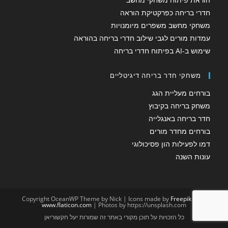
חדרי בריחה כפרקטיקת הוראה
משחקי מחשב משפרים מיומנויות
עמדות מורים לגבי שילוב חדרי בריחה בהוראה
שימוש ב-AI בפיתוח חדרי בריחה
משחקי חדר בריחה דיגיטליים
בורחים מעליית הגג
משחק בריחה בקיבוץ
חדר בריחה באנגלייה
בורחים מחדר מורים
דמו לפעילות הון פסיכולוגי
עונות השנה
Copyright OceanWP Theme by Nick | Icons made by
Freepik
from
www.flaticon.com
| Photos by https://unsplash.com
כל הזכויות על תוכן מקורי באתר זה שמורות יעל חקשוריאן