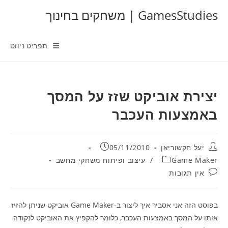
Ski
GamesStudies | משחקים בחינוך
t
conten
תפריט ניווט
יצירת אוביקט שזז על המסך
באמצעות העכבר
מחבר:
פורסם:
יעל חקשוריאן
05/11/2010
קטגוריה:
Game Maker
/
עיצוב ופיתוח משחקי מחשב
תגובות:
אין תגובות
בפוסט הזה אני אסביר איך ליצור ב-Game Maker אוביקט שניתן להזיז
אותו על המסך באמצעות העכבר, כלומר להקפיץ את האוביקט לנקודה