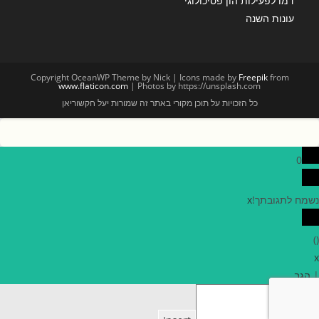
דמו לפעילות הון פסיכולוגי
עונות השנה
Copyright OceanWP Theme by Nick | Icons made by
Freepik
from
www.flaticon.com
| Photos by https://unsplash.com
כל הזכויות על תוכן מקורי באתר זה שמורות יעל חקשוריאן
0
נשמח לתגובתך!
x
)
(
x
|
הגב