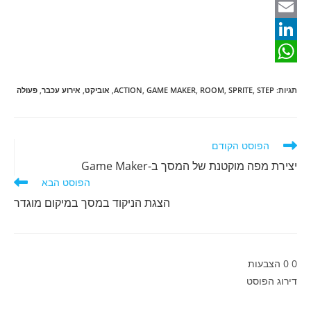
F
a
E
m
c
L
W
e
a
i
תגיות
:
STEP
,
SPRITE
,
ROOM
,
GAME MAKER
,
ACTION
,
אוביקט
,
אירוע עכבר
,
פעולה
b
n
h
i
o
a
k
l
o
e
t
לקרוא
הפוסט הקודם
מאמרים
d
k
s
יצירת מפה מוקטנת של המסך ב-Game Maker
נוספים
הפוסט הבא
A
I
הצגת הניקוד במסך במיקום מוגדר
n
p
p
0
0
הצבעות
דירוג הפוסט