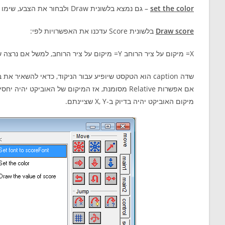
set the color
– גם נמצא בלשונית Draw ולבחור את הצבע, שימו לב, שיהיה צבע ניגודי לרקע עליו ימוקם הטקסט.
Draw score
בלשונית Score עדכנו את האפשרויות לפי:
X= מיקום על ציר הרוחב Y= מיקום על ציר הרוחב, למשל אם נרצה שהניקוד יופיע בקצה השמאלי העליון של החדר נציין עבור X=0, Y=0
שדה caption הוא הטקסט שיופיע עבור הניקוד, כדאי להשאיר את ברירת המחדל “Score:”.
אם אפשרות Relative מסומנת, אז המיקום של האוב
מיקום האוביקט יהיה בדיוק ב-X, Y שציינתם.