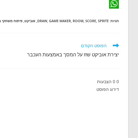
m
c
L
W
e
a
i
תגיות
:
SPRITE
,
SCORE
,
ROOM
,
GAME MAKER
,
DRAW
,
אוביקט
,
פיתוח משחקי 
b
n
h
i
o
a
k
l
o
e
t
לקרוא
הפוסט הקודם
מאמרים
d
k
s
יצירת אוביקט שזז על המסך באמצעות העכבר
נוספים
A
I
n
p
0
0
הצבעות
p
דירוג הפוסט