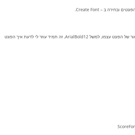
חירה ב – Create Font.
כדאי לתת שם לפונט שיתאר את מטרתו, למשל ScoreFont, או תיאור של הפונט עצמו, למשל ArialBold12, זה תמיד עוזר לי לדעת איך הפונט