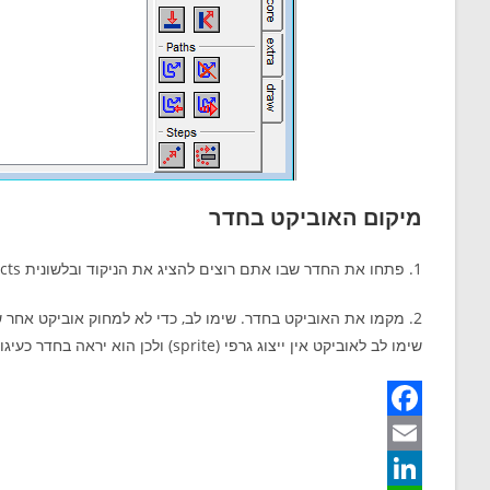
מיקום האוביקט בחדר
1. פתחו את החדר שבו אתם רוצים להציג את הניקוד ובלשונית objects בחרו את אוביקט הניקוד, objectScore.
2. מקמו את האוביקט בחדר. שימו לב, כדי לא למחוק אוביקט אחר שמופיע בחדר, וודאו שהאפשרות delete underline אינה מסומנת.
שימו לב לאוביקט אין ייצוג גרפי (sprite) ולכן הוא יראה בחדר כעיגול כחול עם סימן שאלה ורוד עליו.
F
a
E