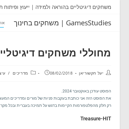
Ski
משחקים דיגיטליים בהוראה ולמידה | ייעוץ ופיתוח ת
t
conten
GamesStudies | משחקים בחינוך
אוד
מחוללי משחקים דיגיטליי
מחבר:
פורסם:
קטגוריה:
יעל חקשוריאן
08/02/2018
מדריכים
/
עיצ
הפוסט עודכן באוקטובר 2024.
את הפוסט הזה אני כותבת בעקבות פניות של מורים ומדריכים המעוניי
רק חלק מהפלטפורמות הקיימות בדגש על תמיכה בעברית ובכל מקרה,
Treasure-HIT