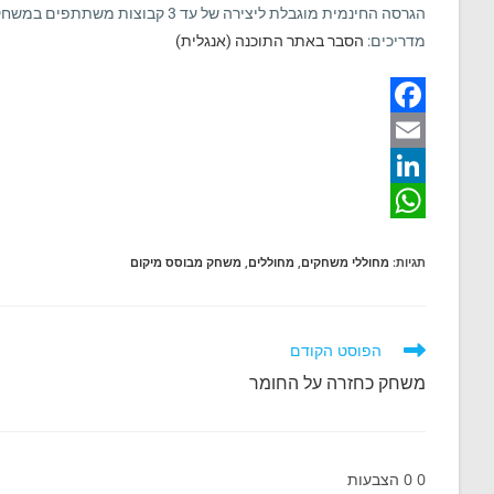
הגרסה החינמית מוגבלת ליצירה של עד 3 קבוצות משתתפים במשחק ומשחק אחד פעיל בזמן נתון.
מדריכים:
הסבר באתר התוכנה (אנגלית)
F
a
E
m
c
L
W
e
a
i
תגיות
:
מחוללי משחקים
,
מחוללים
,
משחק מבוסס מיקום
b
n
h
i
o
a
k
l
o
e
t
לקרוא
הפוסט הקודם
מאמרים
d
k
s
משחק כחזרה על החומר
נוספים
A
I
n
p
0
0
הצבעות
p