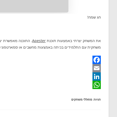
חג שמח!
את המשחק יצרתי באמצעות תוכנת
Apester
. התוכנה מאפשרת יצי
משחקית עם התלמידים בכיתה באמצעות מחשבים או סמארטפונים
F
a
E
m
c
L
W
e
a
i
תגיות
:
מחוללי משחקים
b
n
h
i
o
a
k
l