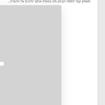
משחק קצר לפסח הבוחן מה באמת אתם יודעים על ההגדה…