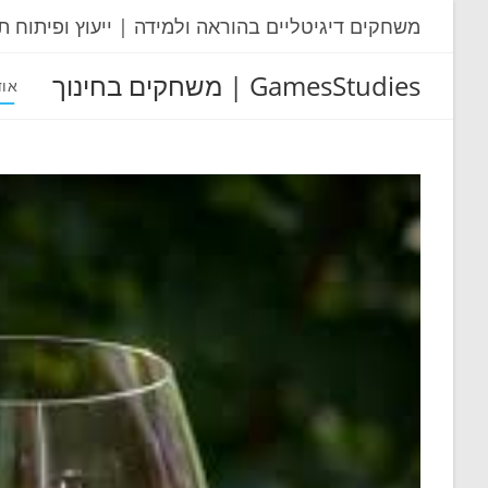
Ski
משחקים דיגיטליים בהוראה ולמידה | ייעוץ ופיתוח ת
t
conten
GamesStudies | משחקים בחינוך
אוד