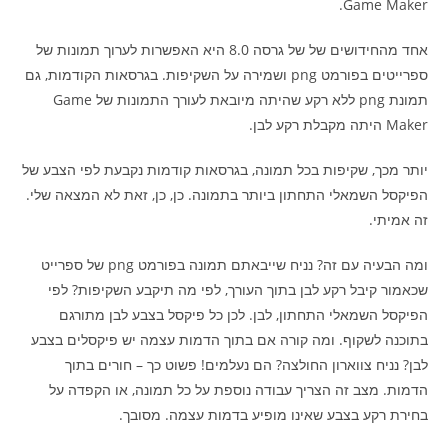
Game Maker.
אחד מהחידושים של של גרסה 8.0 היא האפשרות לערוך תמונות של
ספרייטים בפורמט png ושמירה על השקיפות. בגרסאות הקודמות, גם
תמונת png ללא רקע שהיתה מיובאת לעורך התמונות של Game
Maker היתה מקבלת רקע לבן.
יותר מכך, שקיפות בכל תמונה, בגרסאות קודמות נקבעת לפי הצבע של
הפיקסל השמאלי התחתון ביותר בתמונה. כן, כן, זאת לא המצאה שלי.
זה אמיתי.
ומה הבעיה עם זה? נניח שייבאתם תמונה בפורמט png של ספרייט
שכאמור קיבל רקע לבן בתוך העורך, לפי מה תיקבע השקיפות? לפי
הפיקסל השמאלי התחתון, לבן. לכן כל פיקסל בצבע לבן מתורגם
בתוכנה לשקוף. ומה קורה אם בתוך הדמות עצמה יש פיקסלים בצבע
לבן? נניח צווארון החולצה? הם נעלמים! פשוט כך – חורים בתוך
הדמות. מצב זה הצריך עבודה נוספת על כל תמונה, או הקפדה על
בחירת רקע בצבע שאינו מופיע בדמות עצמה. מסובך.