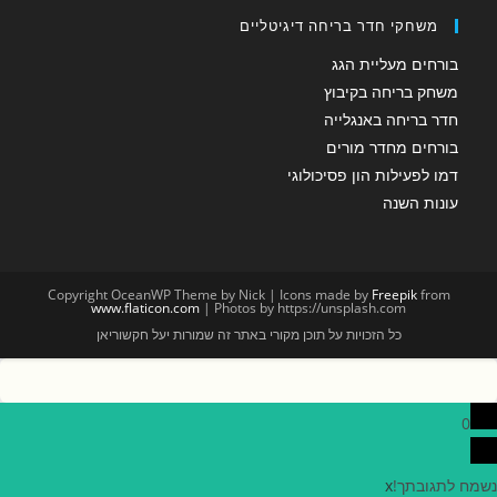
משחקי חדר בריחה דיגיטליים
בורחים מעליית הגג
משחק בריחה בקיבוץ
חדר בריחה באנגלייה
בורחים מחדר מורים
דמו לפעילות הון פסיכולוגי
עונות השנה
Copyright OceanWP Theme by Nick | Icons made by
Freepik
from
www.flaticon.com
| Photos by https://unsplash.com
כל הזכויות על תוכן מקורי באתר זה שמורות יעל חקשוריאן
0
נשמח לתגובתך!
x