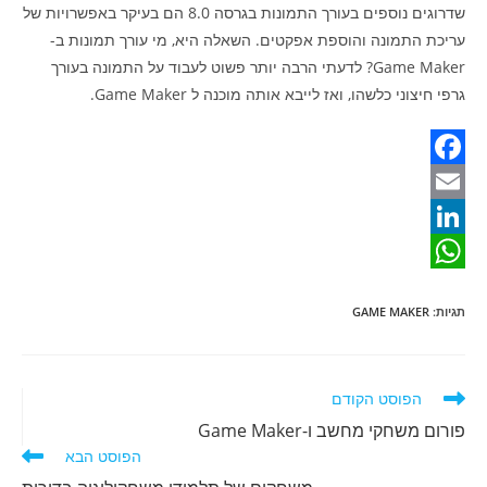
שדרוגים נוספים בעורך התמונות בגרסה 8.0 הם בעיקר באפשרויות של
עריכת התמונה והוספת אפקטים. השאלה היא, מי עורך תמונות ב-
Game Maker? לדעתי הרבה יותר פשוט לעבוד על התמונה בעורך
גרפי חיצוני כלשהו, ואז לייבא אותה מוכנה ל Game Maker.
F
a
E
m
c
L
W
e
a
i
תגיות
:
GAME MAKER
b
n
h
i
o
a
k
l
o
e
t
לקרוא
הפוסט הקודם
מאמרים
d
k
s
פורום משחקי מחשב ו-Game Maker
נוספים
הפוסט הבא
A
I