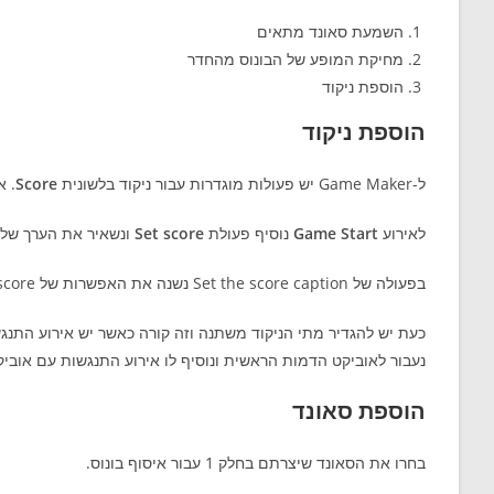
השמעת סאונד מתאים
מחיקת המופע של הבונוס מהחדר
הוספת ניקוד
הוספת ניקוד
ל-Game Maker יש פעולות מוגדרות עבור ניקוד בלשונית
Score
. א
לאירוע
Game Start
נוסיף פעולת
Set score
ונשאיר את הערך של הניקוד על 0, כיוון שזה
בפעולה של Set the score caption נשנה את האפשרות של show score מ-don’t show ל-show.
כעת יש להגדיר מתי הניקוד משתנה וזה קורה כאשר יש אירוע התנג
נעבור לאוביקט הדמות הראשית ונוסיף לו אירוע התנגשות עם אוביק
הוספת סאונד
בחרו את הסאונד שיצרתם בחלק 1 עבור איסוף בונוס.