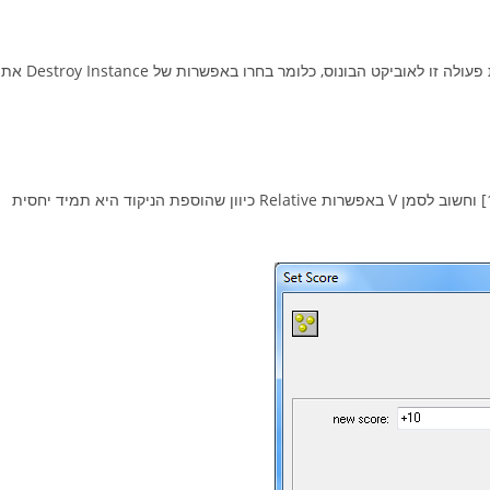
כיוון שהוספנו את האירוע לדמות הראשית, יש לשנות את התייחסות פעולה זו לאוביקט הבונוס, כלומר בחרו באפשרות של Destroy Instance את
בהוספת הפעולה Set Score יש להגדיר את ערך new score ל[+10] וחשוב לסמן V באפשרות Relative כיוון שהוספת הניקוד היא תמיד יחסית