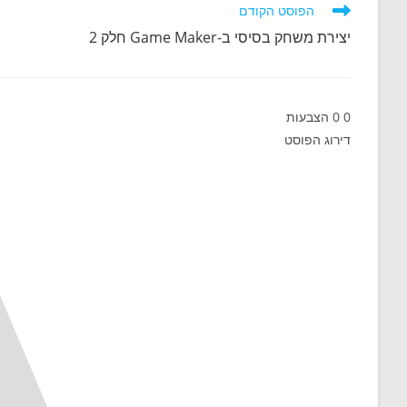
o
e
t
לקרוא
הפוסט הקודם
מאמרים
d
k
s
יצירת משחק בסיסי ב-Game Maker חלק 2
נוספים
A
I
n
p
0
0
הצבעות
p
דירוג הפוסט