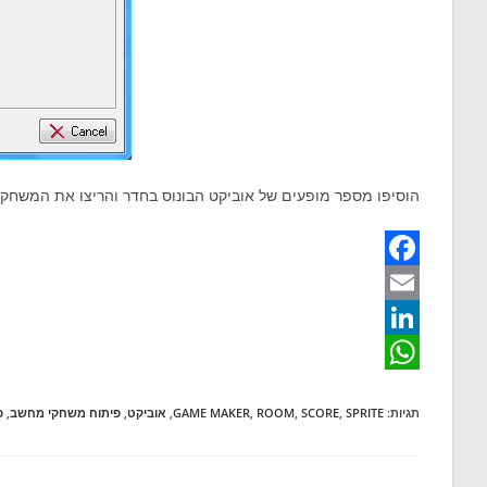
הוסיפו מספר מופעים של אוביקט הבונוס בחדר והריצו את המשחק.
F
a
E
m
c
L
W
e
a
i
תגיות
:
SPRITE
,
SCORE
,
ROOM
,
GAME MAKER
,
אוביקט
,
פיתוח משחקי מחשב
,
פ
b
n
h
i
o
a
k
l