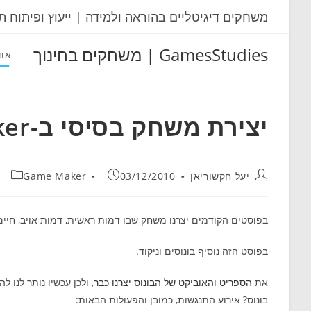
Ski
משחקים דיגיטליים בהוראה ולמידה | ייעוץ ופיתוח ת
t
conten
GamesStudies | משחקים בחינוך
אוד
יצירת משחק בסיסי ב-Game Maker חלק 3
מחבר:
פורסם:
קטגוריה:
יעל חקשוריאן
03/12/2010
Game Maker
בפוסטים הקודמים יצרנו משחק שבו דמות ראשית, דמות אויב, חיים
בפוסט הזה נוסיף בונוסים וניקוד.
את
הספריט והאוביקט של הבונוס יצרנו כבר
, ולכן עכשיו נותר לנו
בונוס? אירוע התנגשות, כמובן והפעולות הבאות: