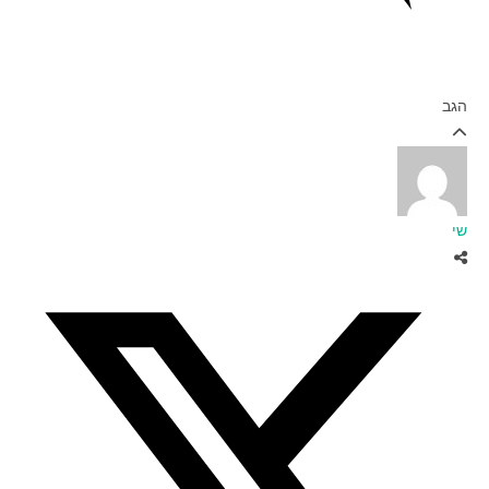
הגב
שי