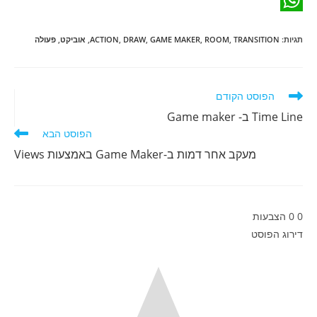
W
e
a
i
תגיות
:
TRANSITION
,
ROOM
,
GAME MAKER
,
DRAW
,
ACTION
,
אוביקט
,
פעולה
b
n
h
i
o
a
k
l
o
e
t
לקרוא
הפוסט הקודם
מאמרים
d
k
s
Time Line ב- Game maker
נוספים
הפוסט הבא
A
I
מעקב אחר דמות ב-Game Maker באמצעות Views
n
p
p
0
0
הצבעות
דירוג הפוסט