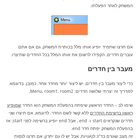
המשחק לאחר הפעלתו.
אם תרצו שתמיד יופיע אותו מלל בכותרת המשחק, גם אם אתם
עוברים חדרים, הקפידו לרשום את אותו המלל בכל החדרים שתיצרו.
מעבר בין חדרים
כדי ליצור מעבר בין חדרים, יש ליצור יותר מחדר אחד, כמובן. בדוגמא
למדריך זה יצרתי שלושה חדרים: Menu, room1, room2.
שימו לב – החדר הראשון שיפתח בהפעלת המשחק הוא החדר
שמופיע
ראשון ברשימת החדרים
ללא קשר לשם החדר. לדוגמא, אם תיצרו שני
חדרים שנקראים start ו- end , אבל end יופיע ברשימה לפני start, אז
בהפעלת המשחק יפתח חדר end.
זה מצב שגורם בד”כ לטעויות, אבל יש לו גם יתרון, אם תרצו לנסות