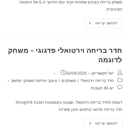
משחק בריחה בקיבוץ שפותח עבור כנס החינוך ה-6 של התנועה
הקיבוצית.
משחק
להמשך קריאה
וירטואלי
בקיבוץ
–
כנס
חינוך
מרץ
חדר בריחה וירטואלי פדגוגי – משחק
2021
לדוגמה
מחבר:
פורסם:
יעל חקשוריאן
26/04/2020
קטגוריה:
חדר בריחה וירטואלי
/
משחקים
/
עיצוב ופיתוח משחקי מחשב
תגובות:
יש 86 תגובות
דוגמה לחדר בריחה וירטואלי, שנבנה באמצעות תוכנת thinglink
חדר בריחה פדגוגי בתחום תוכן ספרות
חדר
להמשך קריאה
בריחה