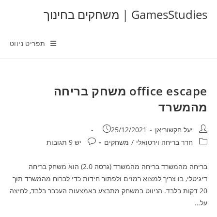
Ski
GamesStudies | משחקים בחינוך
t
conten
תפריט ניווט
office escape משחק בריחה
מהמשרד
מחבר:
פורסם:
יעל חקשוריאן
25/12/2021
קטגוריה:
תגובות:
חדר בריחה וירטואלי
/
משחקים
יש 9 תגובות
בריחה מהמשרד בריחה מהמשרד (גרסה 2.0) הוא משחק בריחה
דיגיטלי, בו צריך למצוא רמזים ולפתור חידות כדי לברוח מהמשרד תוך
20 דקות בלבד. הניווט במשחק מתבצע באמצעות העכבר בלבד, לחיצה
על…