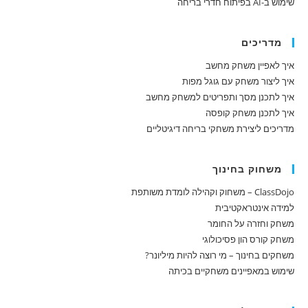
שימוש ב-AI בפיתוח חדרי בריחה
מדריכים
איך לאפיין משחק מחשב
איך ליצור משחק עם גוגל מפות
איך לתכנן מסך ותפריטים למשחק מחשב
איך לתכנן משחק קופסה
מדריכים ליצירת משחקי בריחה דיגיטליים
משחוק בחינוך
ClassDojo – משחוק וקהילה לומדת משותפת
למידה אינטראקטיבית
משחק וחזרה על החומר
משחק קורס הון פסיכולוגי
משחקים בחינוך – מי רוצה להיות מיליונר?
שימוש במאפיינים משחקיים בכיתה