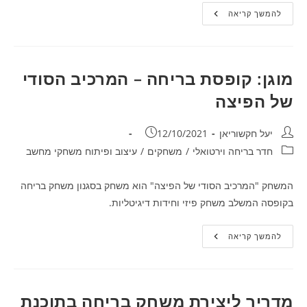
Office
להמשך קריאה
Escape
משחק
בריחה
מהמשרד
מוגן: קופסת בריחה – המרכיב הסודי
של הפיצה
מחבר:
פורסם:
יעל חקשוריאן
12/10/2021
קטגוריה:
חדר בריחה וירטואלי
/
משחקים
/
עיצוב ופיתוח משחקי מחשב
המשחק "המרכיב הסודי של הפיצה" הוא משחק בסגנון משחק בריחה
בקופסה המשלב משחק פיזי וחידות דיגיטליות.
מוגן:
להמשך קריאה
קופסת
בריחה
–
המרכיב
הסודי
של
מדריך ליצירת משחק בריחה בתוכנת
הפיצה