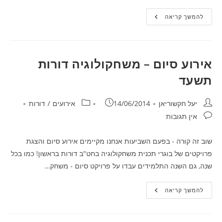
משחקים
להמשך קריאה
דורות
תשעד
אירוע סיום – משחקולוגיה דורות
תשעד
מחבר:
פורסם:
קטגוריה:
יעל חקשוריאן
14/06/2014
אירועים
/
דורות
תגובות:
אין תגובות
שוב זה קורה - בפעם השביעות אנחנו מקיימים אירוע סיום והצגת
פרויקטים של בוגרי תכנית משחקולוגיה בחט"ב דורות בראשון! כמו בכל
שנה, גם השנה התלמידים עבדו על פרויקט סיום - משחק…
אירוע
להמשך קריאה
סיום
–
משחקולוגיה
דורות