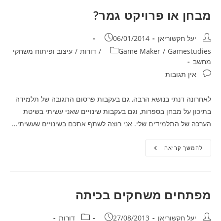
תשעד
מבחן או פרויקט גמר?
מחבר:
פורסם:
יעל חקשוריאן
06/01/2014
קטגוריה:
Gamestudies
/
Game Maker
/
דורות
/
עיצוב ופיתוח משחקי
מחשב
תגובות:
אין תגובות
לאחרונה דנתי בנושא הרבה, גם בעקבות פרסום התגובה של תלמידה
בתיכון על מבחן בספרות, וגם בעקבות שינויים שאני עשיתי בשיטת
הערכה של התלמידים שלי. אני רוצה לשתף אתכם בשינויים שעשיתי…
מבחן
להמשך קריאה
או
פרויקט
גמר?
מפתחים משחקים בכיתה
מחבר:
פורסם:
קטגוריה:
יעל חקשוריאן
27/08/2013
דורות