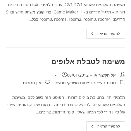
משימת האלופים לשבוע 22/1-27/1, עבור תלמידי ח4 בחטיבת ביינים
דורות – תרגול חדרים ב- Game Maker. 1. צרו קובץ משחק חדש ובו 5
חדרים: room0, room1, room2, room3, room4 בכל…
משימה
להמשך קריאה
לטבלת
אלופים
לשבוע
22/1-
27/1
משימה לטבלת אלופים
מחבר:
פורסם:
יעל חקשוריאן
08/01/2012
קטגוריה:
תגובות:
דורות
/
עיצוב ופיתוח משחקי מחשב
אין תגובות
תלמידי ח4 בחטיבת ביינים דורות - הפוסט הזה בשבילכם. משימת
האלופים לשבוע זה: לתרגיל שיצרנו בכיתה - דמות שיורה, הוסיפו שינוי
של כיוון הירי לפי הכיוון שאליו פונה הדמות. צריכים…
משימה
להמשך קריאה
לטבלת