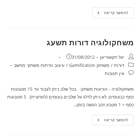
אירוע
להמשך קריאה
סיום
–
משחקולוגיה
דורות
תשע”ג
משחקולוגיה דורות תשעג
מחבר:
פורסם:
יעל חקשוריאן
31/08/2012
קטגוריה:
דורות
/
משחוק Gamification
/
עיצוב ופיתוח משחקי מחשב
תגובות:
אין תגובות
משחקולוגיה - הוראות משחק: בכל שלב ניתן לצבור עד 15 מטבעות
כסף כבונוסים, לא ניתן לדלג על שלבים בונוסים (למחצית): 5 מטבעות
כסף = 1 מטבע זהב הגשה בזמן…
משחקולוגיה
להמשך קריאה
דורות
תשעג