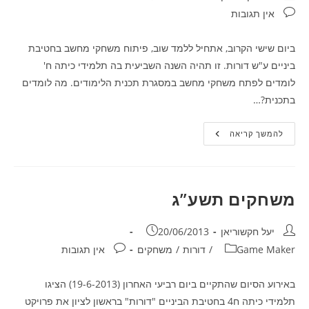
תגובות:
אין תגובות
ביום שישי הקרוב, אתחיל ללמד שוב, פיתוח משחקי מחשב בחטיבת
ביניים ע"ש דורות. זו תהיה השנה השביעית בה תלמידי כיתה ח'
לומדים לפתח משחקי מחשב במסגרת תכנית הלימודים. מה לומדים
בתכנית?…
מפתחים
להמשך קריאה
משחקים
בכיתה
משחקים תשע”ג
מחבר:
פורסם:
יעל חקשוריאן
20/06/2013
קטגוריה:
תגובות:
Game Maker
/
דורות
/
משחקים
אין תגובות
באירוע הסיום שהתקיים ביום רביעי האחרון (19-6-2013) הציגו
תלמידי כיתה ח4 בחטיבת הביניים "דורות" בראשון לציון את פרויקט