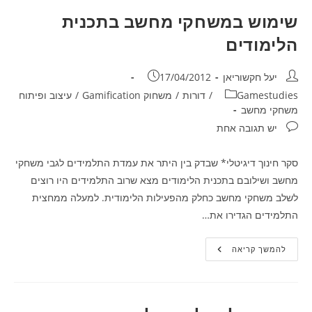
שימוש במשחקי מחשב בתכנית
הלימודים
מחבר:
פורסם:
יעל חקשוריאן
17/04/2012
קטגוריה:
Gamestudies
/
דורות
/
משחוק Gamification
/
עיצוב ופיתוח
משחקי מחשב
תגובות:
יש תגובה אחת
סקר חינוך דיגיטלי* שבדק בין היתר את עמדת התלמידים לגבי משחקי
מחשב ושילובם בתכנית הלימודים מצא שרוב התלמידים היו רוצים
לשלב משחקי מחשב כחלק מהפעילות הלימודית. למעלה ממחצית
התלמידים הגדירו את…
שימוש
להמשך קריאה
במשחקי
מחשב
בתכנית
הלימודים