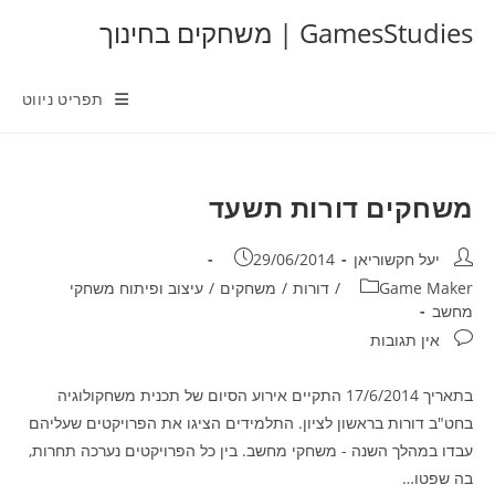
Ski
GamesStudies | משחקים בחינוך
t
conten
תפריט ניווט
משחקים דורות תשעד
מחבר:
פורסם:
יעל חקשוריאן
29/06/2014
קטגוריה:
Game Maker
/
דורות
/
משחקים
/
עיצוב ופיתוח משחקי
מחשב
תגובות:
אין תגובות
בתאריך 17/6/2014 התקיים אירוע הסיום של תכנית משחקולוגיה
בחט"ב דורות בראשון לציון. התלמידים הציגו את הפרויקטים שעליהם
עבדו במהלך השנה - משחקי מחשב. בין כל הפרויקטים נערכה תחרות,
בה שפטו…